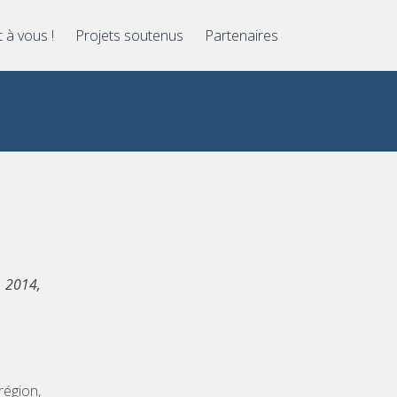
t à vous !
Projets soutenus
Partenaires
A 2014,
région,