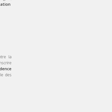
ration
tre la
nscrire
idence
lle des