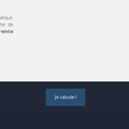
atique.
pter de
reinte
Je calcule !