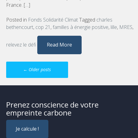
France. […]
Posted in
Fonds Solidarité Climat
Tagged
charles
bethencourt
,
cop 21
,
familles à énergie positive
,
lille
,
MRES
,
relevez le défi
Read More
Posts
←
Older posts
navigation
Prenez conscience de votre
empreinte carbone
Je calcule !