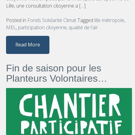
Lille, une consultation citoyenne a […]
Posted in
Fonds Solidarité Climat
Tagged
lille métropole
,
MEL
,
participation citoyenne
,
qualité de l'air
Read More
Fin de saison pour les
Planteurs Volontaires…