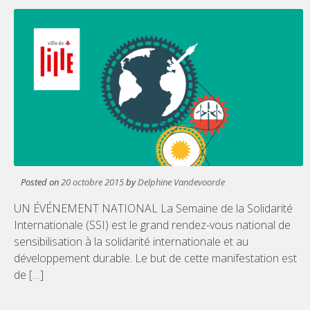
Posted on
20 octobre 2015
by
Delphine Vandevoorde
UN ÉVÉNEMENT NATIONAL La Semaine de la Solidarité
Internationale (SSI) est le grand rendez-vous national de
sensibilisation à la solidarité internationale et au
développement durable. Le but de cette manifestation est
de […]