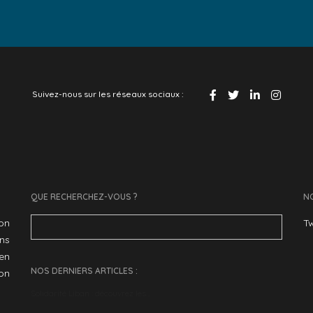
Suivez-nous sur les réseaux sociaux :
QUE RECHERCHEZ-VOUS ?
NO
Search
ion
Tw
for:
ans
en
NOS DERNIERS ARTICLES :
son
Solidarité Liban : découvrez les…