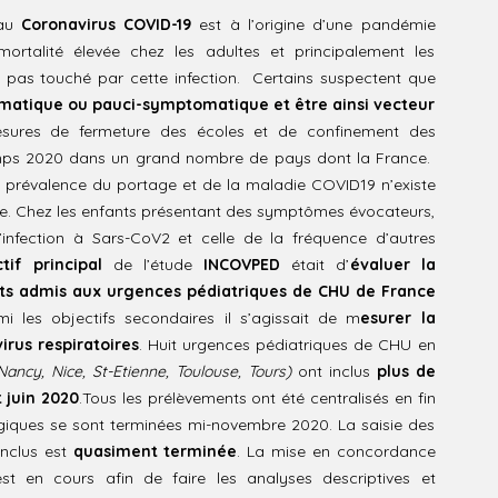
 au
Coronavirus COVID-19
est à l’origine d’une pandémie
rtalité élevée chez les adultes et principalement les
 pas touché par cette infection.
Certains suspectent que
omatique ou pauci-symptomatique et être ainsi vecteur
esures de fermeture des écoles et de confinement des
emps 2020 dans un grand nombre de pays dont la France.
prévalence du portage et de la maladie COVID19 n’existe
. Chez les enfants présentant des symptômes évocateurs,
l’infection à Sars-CoV2 et celle de la fréquence d’autres
tif principal
de l’étude
INCOVPED
était d’
évaluer la
nts admis aux urgences pédiatriques de CHU de France
mi les objectifs secondaires il s’agissait de m
esurer la
irus respiratoires
. Huit urgences pédiatriques de CHU en
 Nancy, Nice, St-Etienne, Toulouse, Tours)
ont inclus
plus de
t juin 2020
.
Tous les prélèvements ont été centralisés en fin
logiques se sont terminées mi-novembre 2020. La saisie des
inclus est
quasiment terminée
. La mise en concordance
st en cours afin de faire les analyses descriptives et