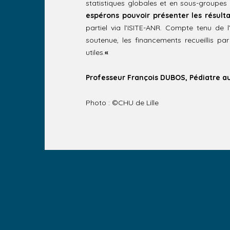
statistiques globales et en sous-group
espérons pouvoir présenter les résulta
partiel via l’ISITE-ANR. Compte tenu de l
soutenue, les financements recueillis pa
utiles.
«
Professeur François DUBOS,
Pédiatre a
Photo : ©CHU de Lille