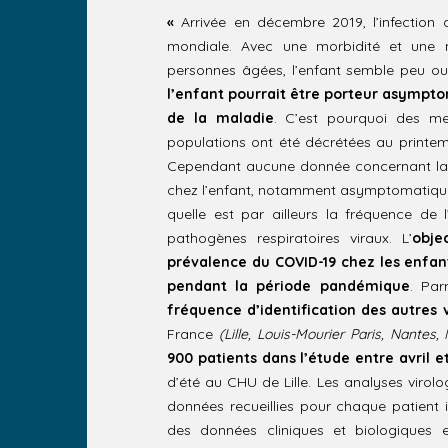
«
Arrivée en décembre 2019, l’infection
mondiale. Avec une morbidité et une mo
personnes âgées, l’enfant semble peu ou
l’enfant pourrait être porteur asympt
de la maladie
. C’est pourquoi des m
populations ont été décrétées au print
Cependant aucune donnée concernant la 
chez l’enfant, notamment asymptomatique
quelle est par ailleurs la fréquence de 
pathogènes respiratoires viraux.
L’
objec
prévalence du COVID-19 chez les enfa
pendant la période pandémique
. Par
fréquence d’identification des autres v
France
(Lille, Louis-Mourier Paris, Nantes,
900 patients dans l’étude entre avril e
d’été au CHU de Lille. Les analyses viro
données recueillies pour chaque patient 
des données cliniques et biologiques e