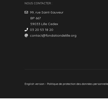
NOUS CONTACTER :
99, rue Saint-Sauveur
BP 667
59033 Lille Cedex
03 20 53 18 20
contact@fondationdelille.org
English version
-
Politique de protection des données personnell