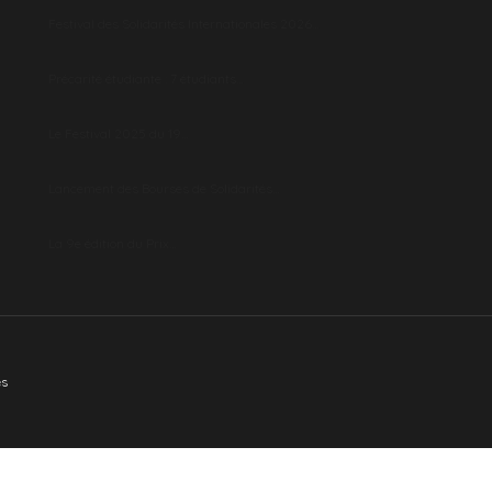
Festival des Solidarités Internationales 2026…
Précarité étudiante : 7 étudiants…
Le Festival 2025 du 19…
Lancement des Bourses de Solidarités…
La 9e édition du Prix…
es