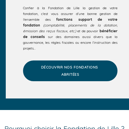
Confier à la Fondation de Lille la gestion de votre
fondation, c’est vous assurer d’une bonne gestion de
l’ensemble des
fonctions support de votre
fondation
(comptabilité, placements de la dotation,
émission des reçus fiscaux, etc.)
et de pouvoir
bénéficier
de conseils
sur des domaines aussi divers que la
gouvernance, les règles fiscales ou encore l’instruction des
projets…
DÉCOUVRIR NOS FONDATIONS 
ABRITÉES
Pourquoi choisir la Fondation de Lille ?