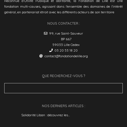
Reconnue d’Utilité Publique et abritante, la Fondation de Lille est une
fondation multi-causes, agissant dans l’ensemble des domaines de l’intérêt
général, en partenariat étroit avec les différents acteurs de son territoire
NOUS CONTACTER :
99, rue Saint-Sauveur
BP 667
59033 Lille Cedex
03 20 53 18 20
contact@fondationdelille.org
QUE RECHERCHEZ-VOUS ?
Search
for:
NOS DERNIERS ARTICLES :
Solidarité Liban : découvrez les…