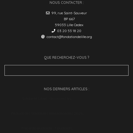
NOUS CONTACTER :
99, rue Saint-Sauveur
BP 667
59033 Lille Cedex
03 20 53 18 20
contact@fondationdelille.org
QUE RECHERCHEZ-VOUS ?
Search
for:
NOS DERNIERS ARTICLES :
Solidarité Liban : découvrez les…
Festival des Solidarités Internationales 2026…
Précarité étudiante : 7 étudiants…