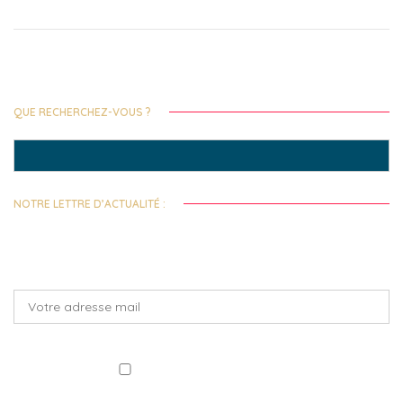
Lancement des Bourses de Solidarités Internationales !
La 9e édition du Prix Littéraire Alain Decaux de la Francophonie, c’est parti
!
QUE RECHERCHEZ-VOUS ?
Search
for:
NOTRE LETTRE D’ACTUALITÉ :
Toutes les deux semaines, recevez notre actualité et celles de nos
fondations abritées !
J'ai lu et accepte la politique de confidentialité