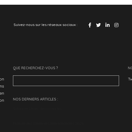
Suivez-nous sur les réseaux sociaux :
QUE RECHERCHEZ-VOUS ?
NO
Search
ion
Tw
for:
ans
en
NOS DERNIERS ARTICLES :
son
Solidarité Liban : découvrez les…
Festival des Solidarités Internationales 2026…