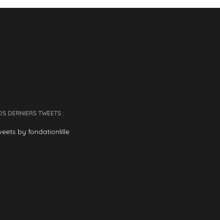
S DERNIERS TWEETS :
eets by fondationlille