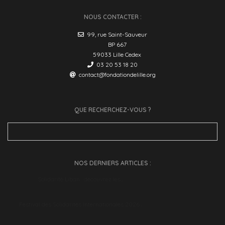
NOUS CONTACTER :
99, rue Saint-Sauveur
BP 667
59033 Lille Cedex
03 20 53 18 20
contact@fondationdelille.org
QUE RECHERCHEZ-VOUS ?
Search
for:
NOS DERNIERS ARTICLES :
Solidarité Liban : découvrez les…
Festival des Solidarités Internationales 2026…