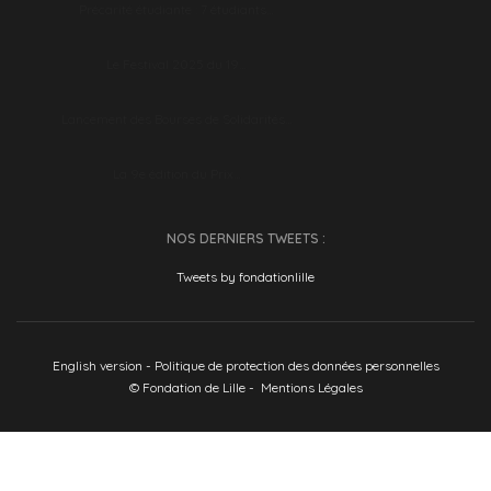
Précarité étudiante : 7 étudiants…
Le Festival 2025 du 19…
Lancement des Bourses de Solidarités…
La 9e édition du Prix…
NOS DERNIERS TWEETS :
Tweets by fondationlille
English version
-
Politique de protection des données personnelles
© Fondation de Lille -
Mentions Légales