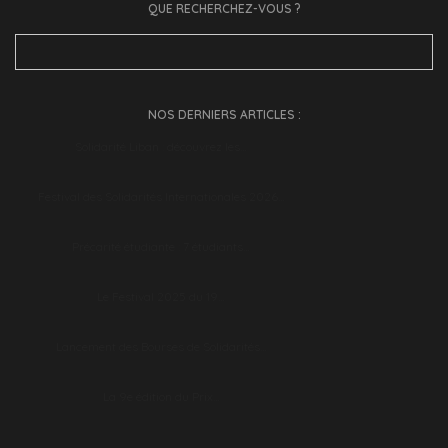
QUE RECHERCHEZ-VOUS ?
Search
for:
NOS DERNIERS ARTICLES :
Solidarité Liban : découvrez les…
Festival des Solidarités Internationales 2026…
Précarité étudiante : 7 étudiants…
Le Festival 2025 du 19…
Lancement des Bourses de Solidarités…
La 9e édition du Prix…