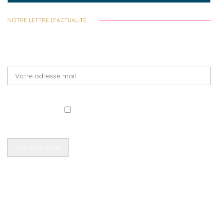
NOTRE LETTRE D’ACTUALITÉ :
Toutes les deux semaines, recevez notre actualité et celles de nos
fondations abritées !
J'ai lu et accepte la politique de confidentialité
Retrouvez également
les archives de nos lettres d'actu