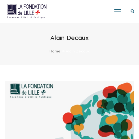
Toggle
Navigat
Alain Decaux
Home
Alain Decaux