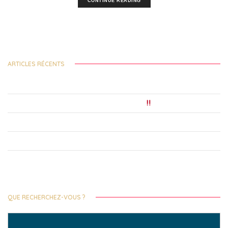
CONTINUE READING
ARTICLES RÉCENTS
Festival des Solidarités Internationales 2026 – nouvel Appel à Projets !
Précarité étudiante : 7 étudiants sur liste d’attente
Le Festival 2025 du 19 au 23 novembre, consultez le programme !
Lancement des Bourses de Solidarités Internationales !
La 9e édition du Prix Littéraire Alain Decaux de la Francophonie, c’est parti
!
QUE RECHERCHEZ-VOUS ?
Search
for: