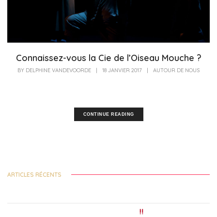
Connaissez-vous la Cie de l’Oiseau Mouche ?
BY
DELPHINE VANDEVOORDE
|
18 JANVIER 2017
|
AUTOUR DE NOUS
La compagnie de l'Oiseau Mouche, c'est une troupe permanente de vingt-trois
comédiens professionnels, personnes en situation...
CONTINUE READING
ARTICLES RÉCENTS
Festival des Solidarités Internationales 2026 – nouvel Appel à Projets !
Précarité étudiante : 7 étudiants sur liste d’attente