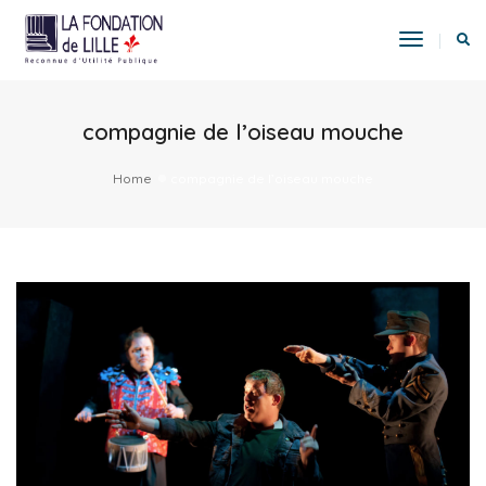
Toggle
Navigat
compagnie de l’oiseau mouche
Home
compagnie de l’oiseau mouche