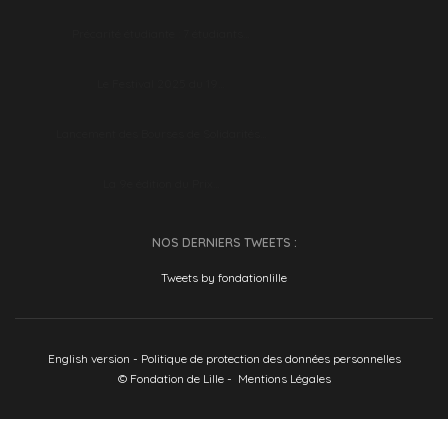
Précarité étudiante : 7 étudiants…
Le Festival 2025 du 19…
Lancement des Bourses de Solidarités…
La 9e édition du Prix…
NOS DERNIERS TWEETS :
Tweets by fondationlille
English version
-
Politique de protection des données personnelles
© Fondation de Lille -
Mentions Légales