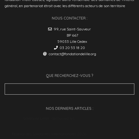
général, en partenariat étroit avec les différents acteurs de son territoire
NOUS CONTACTER :
99, rue Saint-Sauveur
BP 667
59033 Lille Cedex
03 20 53 18 20
contact@fondationdelille.org
QUE RECHERCHEZ-VOUS ?
Search
for:
NOS DERNIERS ARTICLES :
Solidarité Liban : découvrez les…
Festival des Solidarités Internationales 2026…