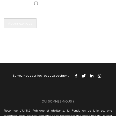
J'ai lu et accepte la politique de confidentialité
Retrouvez également
les archives de nos lettres d'actu
Suivez-nous sur les réseaux sociaux :
QUI SOMMES-NOUS ?
Reconnue d’Utilité Publique et abritante, la Fondation de Lille est une
fondation multi-causes, agissant dans l’ensemble des domaines de l’intérêt