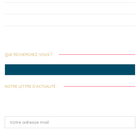
Le Festival 2025 du 19 au 23 novembre, consultez le programme !
Lancement des Bourses de Solidarités Internationales !
La 9e édition du Prix Littéraire Alain Decaux de la Francophonie, c’est parti
!
QUE RECHERCHEZ-VOUS ?
Search
for:
NOTRE LETTRE D’ACTUALITÉ :
Toutes les deux semaines, recevez notre actualité et celles de nos
fondations abritées !