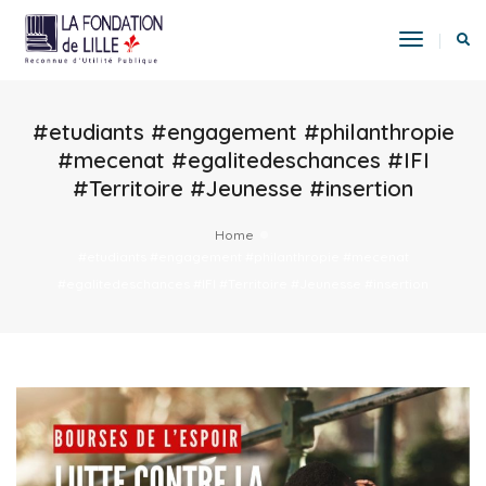
Toggle
Navigat
#etudiants #engagement #philanthropie
#mecenat #egalitedeschances #IFI
#Territoire #Jeunesse #insertion
Home
#etudiants #engagement #philanthropie #mecenat
#egalitedeschances #IFI #Territoire #Jeunesse #insertion