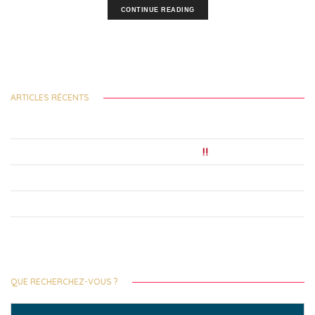
CONTINUE READING
ARTICLES RÉCENTS
Festival des Solidarités Internationales 2026 – nouvel Appel à Projets !
Précarité étudiante : 7 étudiants sur liste d’attente
Le Festival 2025 du 19 au 23 novembre, consultez le programme !
Lancement des Bourses de Solidarités Internationales !
La 9e édition du Prix Littéraire Alain Decaux de la Francophonie, c’est parti
!
QUE RECHERCHEZ-VOUS ?
Search
for: