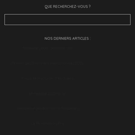
QUE RECHERCHEZ-VOUS ?
Search
for:
NOS DERNIERS ARTICLES :
Solidarité Liban : découvrez les…
Festival des Solidarités Internationales 2026…
Précarité étudiante : 7 étudiants…
Le Festival 2025 du 19…
Lancement des Bourses de Solidarités…
La 9e édition du Prix…