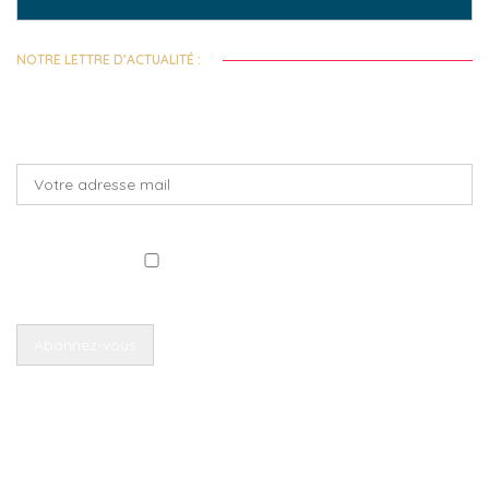
NOTRE LETTRE D’ACTUALITÉ :
Toutes les deux semaines, recevez notre actualité et celles de nos
fondations abritées !
J'ai lu et accepte la politique de confidentialité
Retrouvez également
les archives de nos lettres d'actu