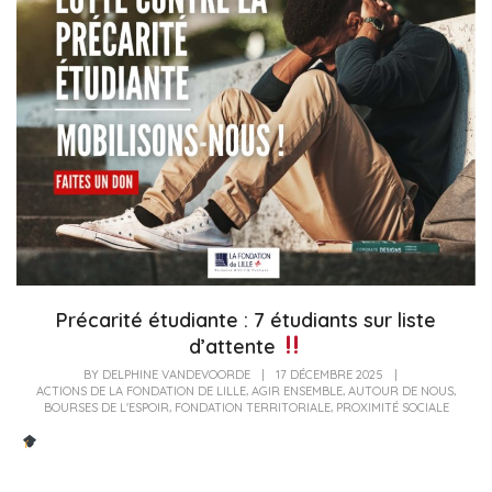
Précarité étudiante : 7 étudiants sur liste
d’attente
BY
DELPHINE VANDEVOORDE
|
17 DÉCEMBRE 2025
|
,
,
,
ACTIONS DE LA FONDATION DE LILLE
AGIR ENSEMBLE
AUTOUR DE NOUS
,
,
BOURSES DE L'ESPOIR
FONDATION TERRITORIALE
PROXIMITÉ SOCIALE
En 2025, dans le cadre du dispositif des Bourses de l’Espoir, la Fondation
a...