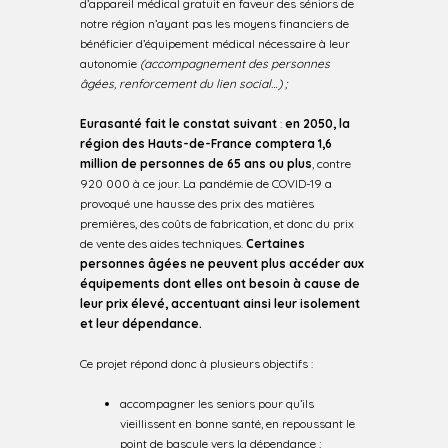
d’appareil médical gratuit en faveur des séniors de
notre région n’ayant pas les moyens financiers de
bénéficier d’équipement médical nécessaire à leur
autonomie
(accompagnement des personnes
âgées, renforcement du lien social…) ;
Eurasanté fait le constat suivant
:
en 2050, la
région des Hauts-de-France comptera 1,6
million de personnes de 65 ans ou plus
, contre
920 000 à ce jour. La pandémie de COVID-19 a
provoqué une hausse des prix des matières
premières, des coûts de fabrication, et donc du prix
de vente des aides techniques.
Certaines
personnes âgées ne peuvent plus accéder aux
équipements dont elles ont besoin à cause de
leur prix élevé, accentuant ainsi leur isolement
et leur dépendance.
Ce projet répond donc à plusieurs objectifs :
accompagner les seniors pour qu’ils
vieillissent en bonne santé, en repoussant le
point de bascule vers la dépendance ;