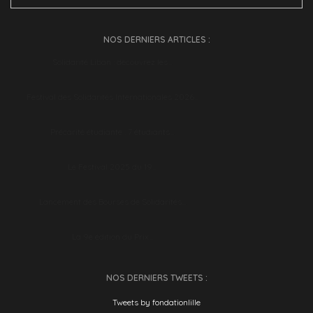
NOS DERNIERS ARTICLES :
Solidarité Liban : découvrez les…
Festival des Solidarités Internationales 2026…
Précarité étudiante : 7 étudiants…
Le Festival 2025 du 19…
Lancement des Bourses de Solidarités…
La 9e édition du Prix…
NOS DERNIERS TWEETS :
Tweets by fondationlille